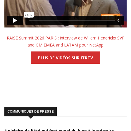
RAISE Summit 2026 PARIS : interview de Willem Hendrickx SVP
and GM EMEA and LATAM pour NetApp
PLUS DE VIDÉOS SUR ITRTV
COMMUNIQUÉS DE PRESSE