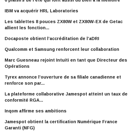
6 plaisirs de l'été qui font aussi du bien à la mémoire
IBM va acquérir HRL Laboratories
Les tablettes 8 pouces ZX80W et ZX80W-EX de Getac
allient les fonction...
Docaposte obtient l’accréditation de l’aDRI
Qualcomm et Samsung renforcent leur collaboration
Marc Guesneau rejoint Intuiti en tant que Directeur des
Opérations
Tyrex annonce l’ouverture de sa filiale canadienne et
renforce son par...
La plateforme collaborative Jamespot atteint un taux de
conformité RGA...
Inqom affirme ses ambitions
Jamespot obtient la certification Numérique France
Garanti (NFG)