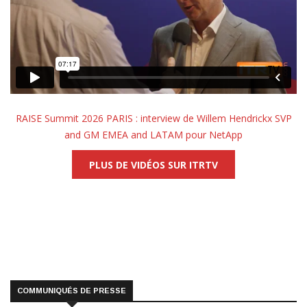
RAISE Summit 2026 PARIS : interview de Willem Hendrickx SVP
and GM EMEA and LATAM pour NetApp
PLUS DE VIDÉOS SUR ITRTV
COMMUNIQUÉS DE PRESSE